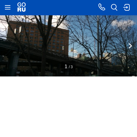
1
/ 3