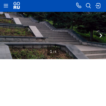
1
/ 4