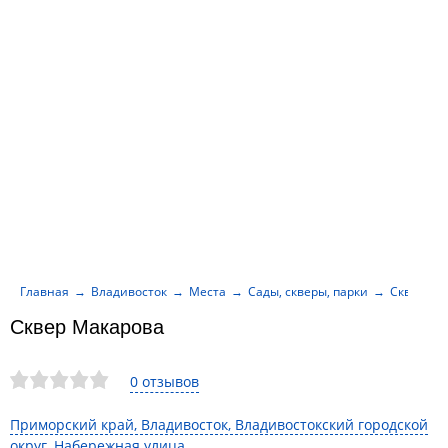
Главная
Владивосток
Места
Сады, скверы, парки
Сквер Ма
Сквер Макарова
0 отзывов
Приморский край, Владивосток, Владивостокский городской
округ, Набережная улица