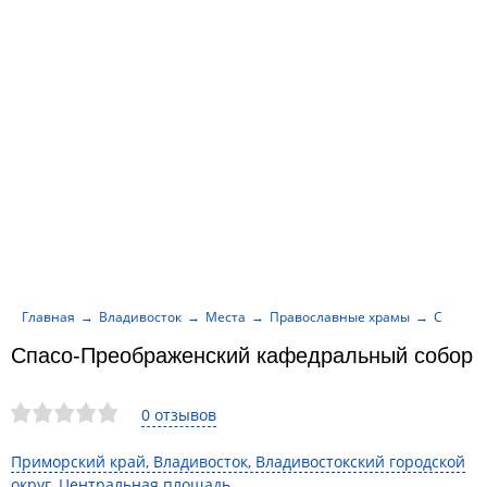
Главная
Владивосток
Места
Православные храмы
Спасо-П
Спасо-Преображенский кафедральный собор
0 отзывов
Приморский край, Владивосток, Владивостокский городской
округ, Центральная площадь