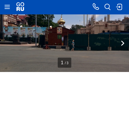
1
/ 3