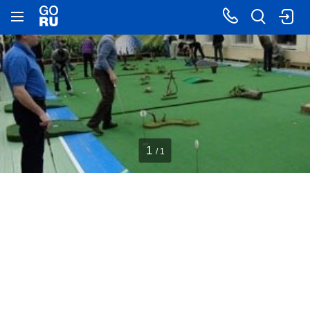
1
/ 1