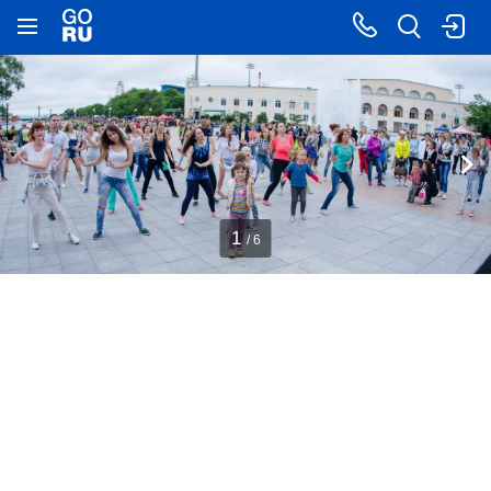
1
/ 6