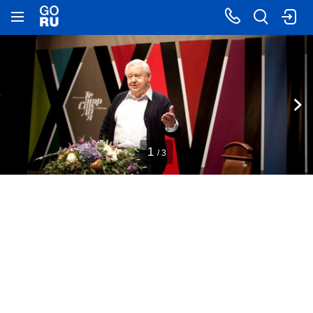
1
/ 3