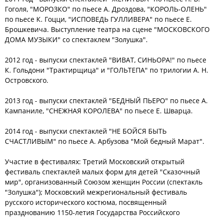
Гоголя, "МОРОЗКО" по пьесе А. Дроздова, "КОРОЛЬ-ОЛЕНЬ"
по пьесе К. Гоцци, "ИСПОВЕДЬ ГУЛЛИВЕРА" по пьесе Е.
Брошкевича. Выступление театра на сцене "МОСКОВСКОГО
ДОМА МУЗЫКИ" со спектаклем "Золушка".
2012 год - выпуски спектаклей "ВИВАТ, СИНЬОРА!" по пьесе
К. Гольдони "Трактирщица" и "ГОЛЬТЕПА" по трилогии А. Н.
Островского.
2013 год - выпуски спектаклей "БЕДНЫЙ ПЬЕРО" по пьесе А.
Кампаниле, "СНЕЖНАЯ КОРОЛЕВА" по пьесе Е. Шварца.
2014 год - выпуски спектаклей "НЕ БОЙСЯ БЫТЬ
СЧАСТЛИВЫМ" по пьесе А. Арбузова "Мой бедный Марат".
Участие в фестивалях: Третий Московский открытый
фестиваль спектаклей малых форм для детей "Сказочный
мир", организованный Союзом женщин России (спектакль
"Золушка"); Московский межрегиональный фестиваль
русского исторического костюма, посвященный
празднованию 1150-летия Государства Российского