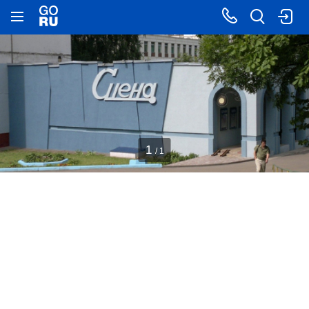
1
/ 1