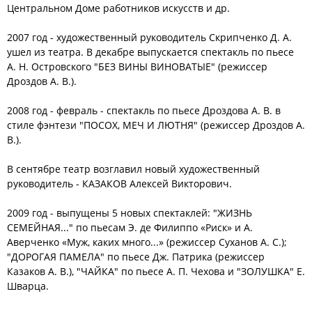
Центральном Доме работников искусств и др.
2007 год - художественный руководитель Скрипченко Д. А.
ушел из театра. В декабре выпускается спектакль по пьесе
А. Н. Островского "БЕЗ ВИНЫ ВИНОВАТЫЕ" (режиссер
Дроздов А. В.).
2008 год - февраль - спектакль по пьесе Дроздова А. В. в
стиле фэнтези "ПОСОХ, МЕЧ И ЛЮТНЯ" (режиссер Дроздов А.
В.).
В сентябре театр возглавил новый художественный
руководитель - КАЗАКОВ Алексей Викторович.
2009 год - выпущены 5 новых спектаклей: "ЖИЗНЬ
СЕМЕЙНАЯ..." по пьесам Э. де Филиппо «Риск» и А.
Аверченко «Муж, каких много...» (режиссер Суханов А. С.);
"ДОРОГАЯ ПАМЕЛА" по пьесе Дж. Патрика (режиссер
Казаков А. В.), "ЧАЙКА" по пьесе А. П. Чехова и "ЗОЛУШКА" Е.
Шварца.