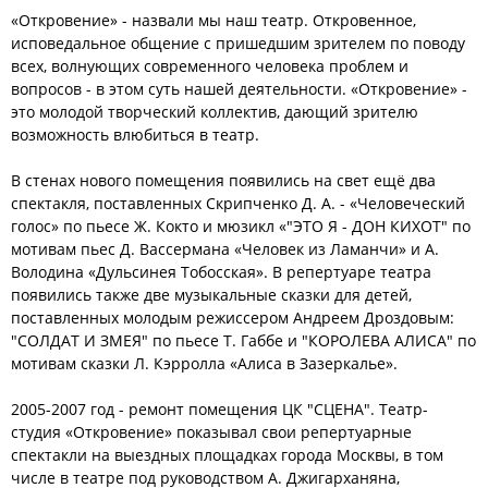
«Откровение» - назвали мы наш театр. Откровенное,
исповедальное общение с пришедшим зрителем по поводу
всех, волнующих современного человека проблем и
вопросов - в этом суть нашей деятельности. «Откровение» -
это молодой творческий коллектив, дающий зрителю
возможность влюбиться в театр.
В стенах нового помещения появились на свет ещё два
спектакля, поставленных Скрипченко Д. А. - «Человеческий
голос» по пьесе Ж. Кокто и мюзикл «"ЭТО Я - ДОН КИХОТ" по
мотивам пьес Д. Вассермана «Человек из Ламанчи» и А.
Володина «Дульсинея Тобосская». В репертуаре театра
появились также две музыкальные сказки для детей,
поставленных молодым режиссером Андреем Дроздовым:
"СОЛДАТ И ЗМЕЯ" по пьесе Т. Габбе и "КОРОЛЕВА АЛИСА" по
мотивам сказки Л. Кэрролла «Алиса в Зазеркалье».
2005-2007 год - ремонт помещения ЦК "СЦЕНА". Театр-
студия «Откровение» показывал свои репертуарные
спектакли на выездных площадках города Москвы, в том
числе в театре под руководством А. Джигарханяна,