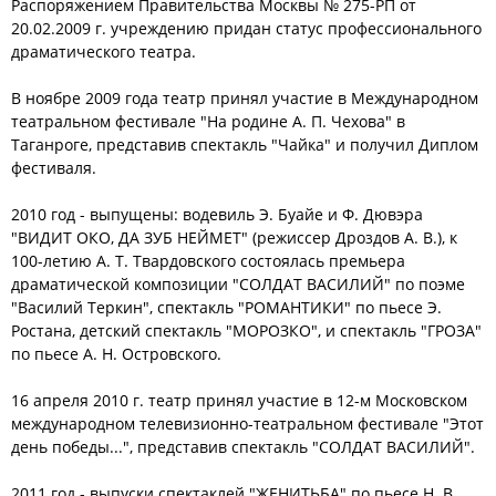
Распоряжением Правительства Москвы № 275-РП от
20.02.2009 г. учреждению придан статус профессионального
драматического театра.
В ноябре 2009 года театр принял участие в Международном
театральном фестивале "На родине А. П. Чехова" в
Таганроге, представив спектакль "Чайка" и получил Диплом
фестиваля.
2010 год - выпущены: водевиль Э. Буайе и Ф. Дювэра
"ВИДИТ ОКО, ДА ЗУБ НЕЙМЕТ" (режиссер Дроздов А. В.), к
100-летию А. Т. Твардовского состоялась премьера
драматической композиции "СОЛДАТ ВАСИЛИЙ" по поэме
"Василий Теркин", спектакль "РОМАНТИКИ" по пьесе Э.
Ростана, детский спектакль "МОРОЗКО", и спектакль "ГРОЗА"
по пьесе А. Н. Островского.
16 апреля 2010 г. театр принял участие в 12-м Московском
международном телевизионно-театральном фестивале "Этот
день победы...", представив спектакль "СОЛДАТ ВАСИЛИЙ".
2011 год - выпуски спектаклей "ЖЕНИТЬБА" по пьесе Н. В.