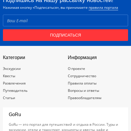
Подпишись на нашу рассылку новостей!
Нажимая кнопку «Подписаться», вы принимаете
правила портала
ПОДПИСАТЬСЯ
Категории
Информация
Экскурсии
О проекте
Квесты
Сотрудничество
Развлечения
Правила оплаты
Путеводитель
Вопросы и ответы
Статьи
Правообладателям
GoRu
GoRu — это портал для путешествий и отдыха в России. Туры и
экскурсии, отели и транспорт, концерты и квесты, кафе и