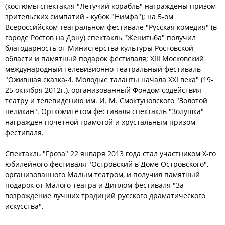
(костюмы спектакля "Летучий корабль" награждены призом
зрительских симпатий - кубок "Нимфа"); на 5-ом
Всероссийском театральном фестивале "Русская комедия" (в
городе Ростов на Дону) спектакль "Женитьба" получил
благодарность от Министерства культуры Ростовской
области и памятный подарок фестиваля; XIII Московский
международный телевизионно-театральный фестиваль
"Ожившая сказка-4. Молодые таланты начала XXI века" (19-
25 октября 2012г.), организованный Фондом содействия
театру и телевидению им. И. М. Смоктуновского "Золотой
пеликан". Оргкомитетом фестиваля спектакль "Золушка"
награжден почетной грамотой и хрустальным призом
фестиваля.
Спектакль "Гроза" 22 января 2013 года стал участником X-го
юбилейного фестиваля "Островский в Доме Островского",
организованного Малым театром, и получил памятный
подарок от Малого театра и Диплом фестиваля "За
возрождение лучших традиций русского драматического
искусства".