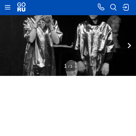
1
/ 3