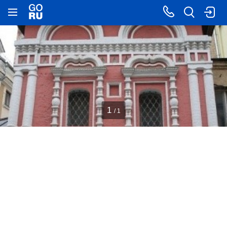
1
/ 1