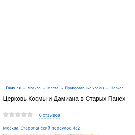
Главная
Москва
Места
Православные храмы
Церковь Косм
Церковь Космы и Дамиана в Старых Панех
0 отзывов
Москва, Старопанский переулок, 4с2