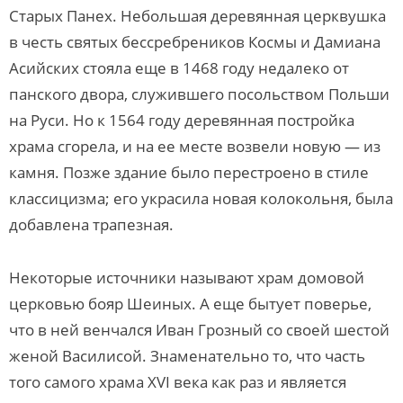
Старых Панех. Небольшая деревянная церквушка
в честь святых бессребреников Космы и Дамиана
Асийских стояла еще в 1468 году недалеко от
панского двора, служившего посольством Польши
на Руси. Но к 1564 году деревянная постройка
храма сгорела, и на ее месте возвели новую — из
камня. Позже здание было перестроено в стиле
классицизма; его украсила новая колокольня, была
добавлена трапезная.
Некоторые источники называют храм домовой
церковью бояр Шеиных. А еще бытует поверье,
что в ней венчался Иван Грозный со своей шестой
женой Василисой. Знаменательно то, что часть
того самого храма XVI века как раз и является