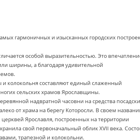
самых гармоничных и изысканных городских построек
личается особой выразительностью. Это впечатлени
 или ширины, а благодаря удивительной
ъемов.
ы и колокольня составляют единый слаженный
 многих сельских храмов Ярославщины.
деревянной надвратной часовни на средства посадск
алеко от храма на берегу Которосли. В своем названи
х церквей Ярославля, построенных на территории
охранила свой первоначальный облик XVII века. Состо
авами, трапезной и колокольни.