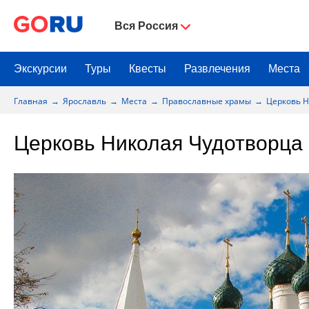
Вся Россия
Экскурсии
Туры
Квесты
Развлечения
Места
Главная
Ярославль
Места
Православные храмы
Церковь Н
Церковь Николая Чудотворца