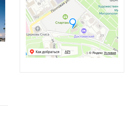
Как добраться
API
© Яндекс
Условия