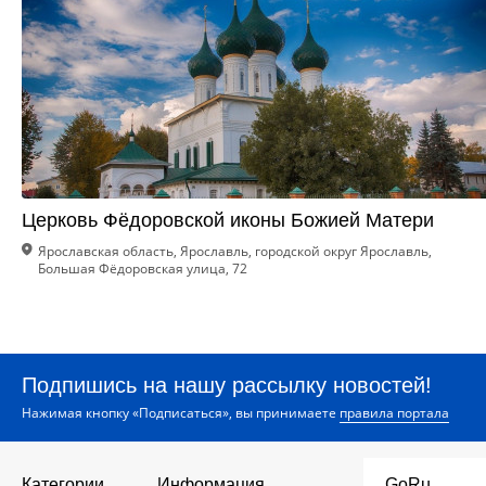
Церковь Фёдоровской иконы Божией Матери
Ярославская область, Ярославль, городской округ Ярославль,
Большая Фёдоровская улица, 72
Подпишись на нашу рассылку новостей!
Нажимая кнопку «Подписаться», вы принимаете
правила портала
Категории
Информация
GoRu