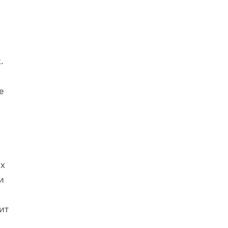
.
е
их
и
ит