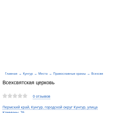
Главная
Кунгур
Места
Православные храмы
Всехсвятская 
Всехсвятская церковь
0 отзывов
Пермский край, Кунгур, городской округ Кунгур, улица
Коммуны, 76