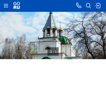
1
/ 1