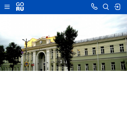
1
/ 1