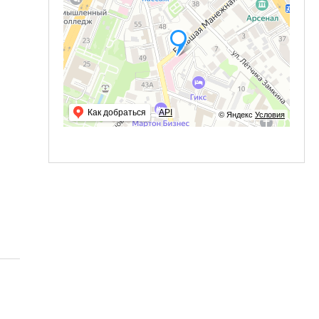
Как добраться
API
© Яндекс
Условия