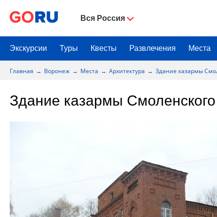
Вся Россия
Экскурсии
Туры
Квесты
Развлечения
Места
Главная
Воронеж
Места
Архитектура
Здание казармы Смол
Здание казармы Смоленского 