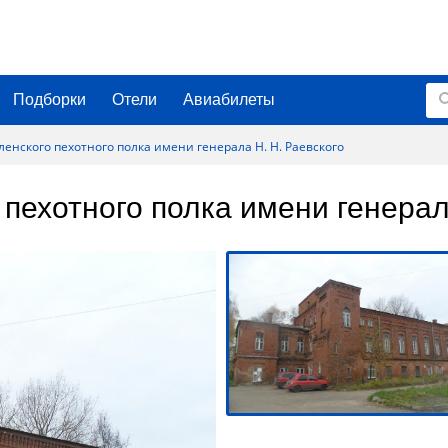
Подборки
Отели
Авиабилеты
енского пехотного полка имени генерала Н. Н. Раевского
пехотного полка имени генерала