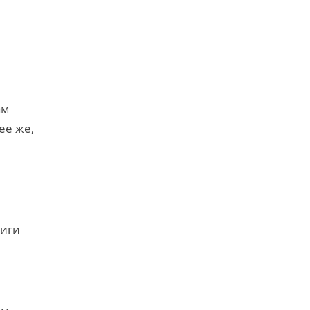
ам
ее же,
ниги