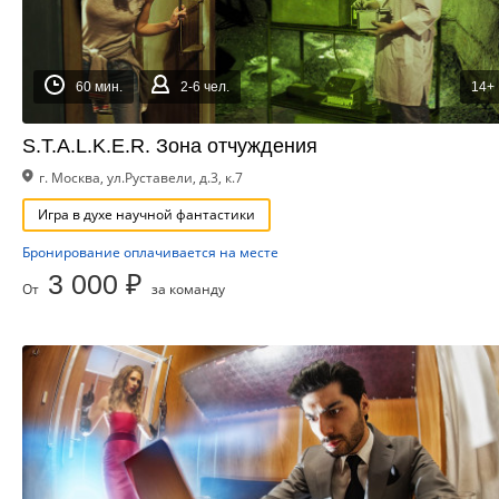
60 мин.
2-6 чел.
14+
S.T.A.L.K.E.R. Зона отчуждения
г. Москва, ул.Руставели, д.3, к.7
Игра в духе научной фантастики
Бронирование оплачивается на месте
3 000 ₽
От
за команду