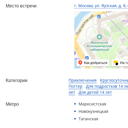
г. Москва, ул. Яузская, д. 8, 
Место встречи
Как добраться
На т
Приключения
Круглосуточн
Категории
Поттер
Для подростков 14 л
лет
Для детей 14 лет
Марксистская
Метро
Новокузнецкая
Таганская