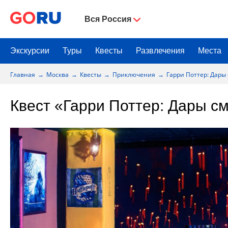
Вся Россия
Экскурсии
Туры
Квесты
Развлечения
Места
Главная
Москва
Квесты
Приключения
Гарри Поттер: Дары
Квест «Гарри Поттер: Дары с