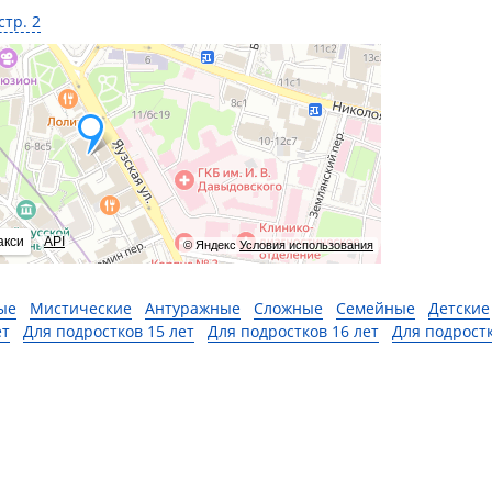
стр. 2
акси
API
© Яндекс
Условия использования
ые
Мистические
Антуражные
Сложные
Семейные
Детские
ет
Для подростков 15 лет
Для подростков 16 лет
Для подрост