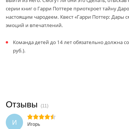
выйти из него. Смогут ли они это сделать, отыскав
серии книг о Гарри Поттере приоткроет тайну Дар
настоящим чародеем. Квест «Гарри Поттер: Дары 
эмоций и впечатлений.
Команда детей до 14 лет обязательно должна 
руб.).
Отзывы
(11)
И
Игорь