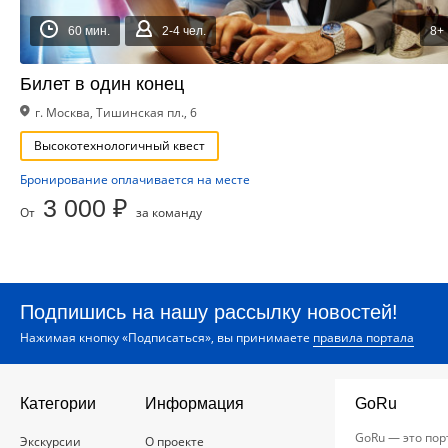
60 мин.
2-4 чел.
8+
Билет в один конец
г. Москва, Тишинская пл., 6
Высокотехнологичный квест
Бронирование оплачивается на месте
3 000 ₽
От
за команду
Подпишись на нашу рассылку новостей!
Нажимая кнопку «Подписаться», вы принимаете
правила портала
Категории
Информация
GoRu
GoRu — это пор
Экскурсии
О проекте