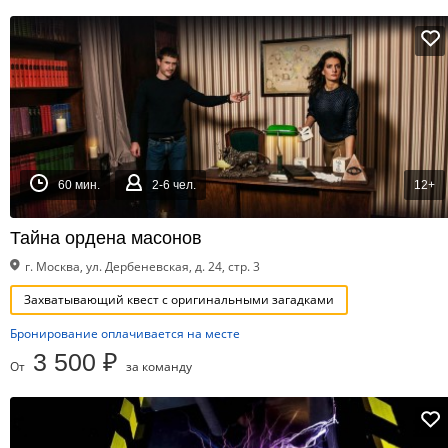
60 мин.
2-6 чел.
12+
Тайна ордена масонов
г. Москва, ул. Дербеневская, д. 24, стр. 3
Захватывающий квест с оригинальными загадками
Бронирование оплачивается на месте
3 500 ₽
От
за команду