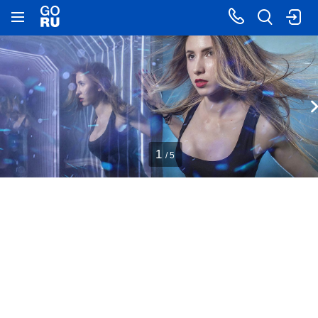
1
/ 5