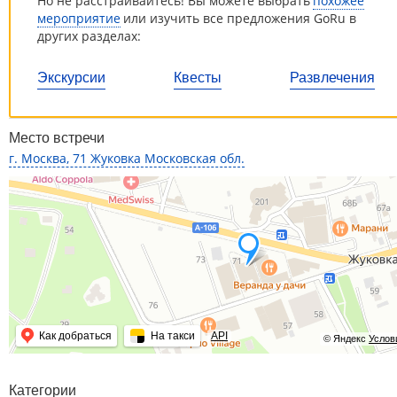
Но не расстраивайтесь! Вы можете выбрать
похожее
мероприятие
или изучить все предложения GoRu в
других разделах:
Экскурсии
Квесты
Развлечения
Место встречи
г. Москва, 71 Жуковка Московская обл.
Как добраться
На такси
API
© Яндекс
Услов
Категории