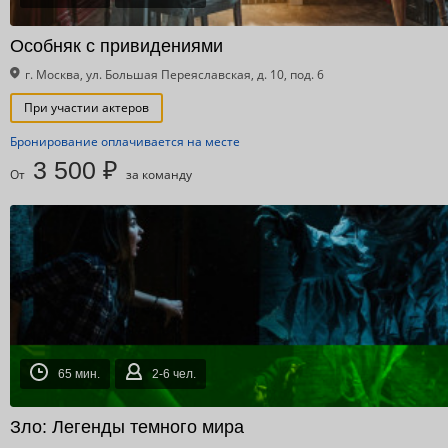
Особняк с привидениями
г. Москва, ул. Большая Переяславская, д. 10, под. 6
При участии актеров
Бронирование оплачивается на месте
3 500 ₽
От
за команду
65 мин.
2-6 чел.
Зло: Легенды темного мира