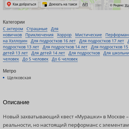
Как добраться
Доехать на такси
API
© Яндекс
Ус
Категории
С актером
Страшные
Для
новичков
Приключения
Хоррор
Мистические
Перформан
на Хэллоуин
Для подростков 16 лет
Для подростков 17 лет
подростков 13 лет
Для подростков 14 лет
Для подростков 15
детей 13 лет
Для детей 14 лет
Для подростков
Для школьн
человек
До 5 человек
До 6 человек
Метро
Щелковская
Описание
Новый захватывающий квест «Мурашки» в Москве – э
реальности, но настоящий перформанс с элемента