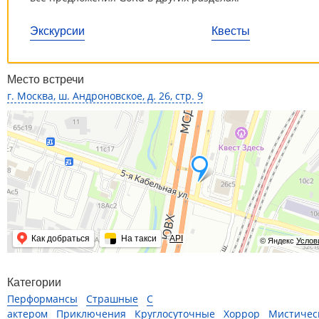
Экскурсии
Квесты
Место встречи
г. Москва, ш. Андроновское, д. 26, стр. 9
Как добраться
На такси
API
© Яндекс
Услов
Категории
Перформансы
Страшные
С
актером
Приключения
Круглосуточные
Хоррор
Мистичес