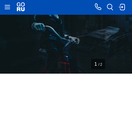
1
/ 2