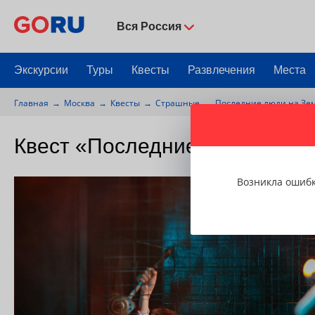
Вся Россия
Экскурсии
Туры
Квесты
Развлечения
Места
Главная
Москва
Квесты
Страшные
Последние люди на Зе
Квест «Последние люди на З
Возникла ошиб