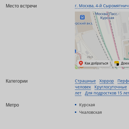
г. Москва, 4-й Сыромятнич
Место встречи
Как добраться
Доех
Страшные
Хоррор
Перф
Категории
человек
Круглосуточные
лет
Для подростков 15 ле
Курская
Метро
Чкаловская