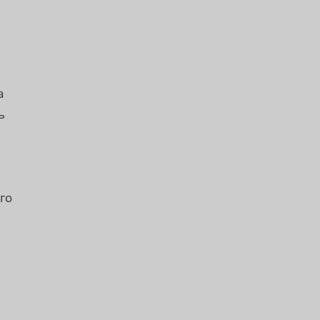
а
ь
го