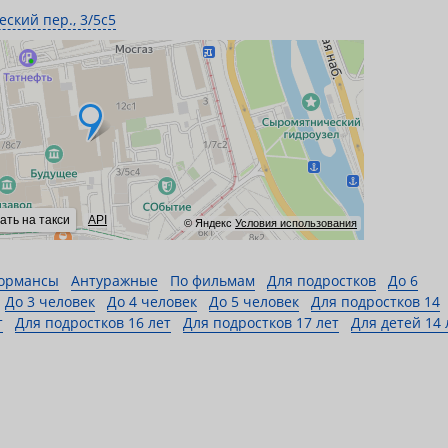
еский пер., 3/5с5
ать на такси
API
© Яндекс
Условия использования
ормансы
Антуражные
По фильмам
Для подростков
До 6
До 3 человек
До 4 человек
До 5 человек
Для подростков 14
т
Для подростков 16 лет
Для подростков 17 лет
Для детей 14 