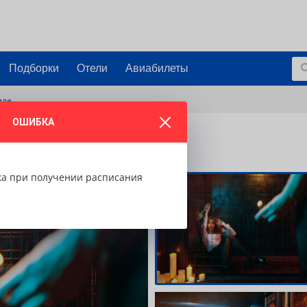
Подборки
Отели
Авиабилеты
мле
ОШИБКА
емле»
ка при получении расписания