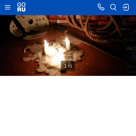
1
/ 1