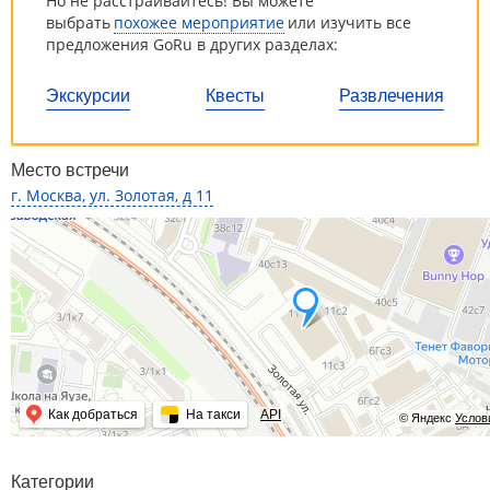
Но не расстраивайтесь! Вы можете
выбрать
похожее мероприятие
или изучить все
предложения GoRu в других разделах:
Экскурсии
Квесты
Развлечения
Место встречи
г. Москва, ул. Золотая, д 11
Как добраться
На такси
API
© Яндекс
Услов
Категории