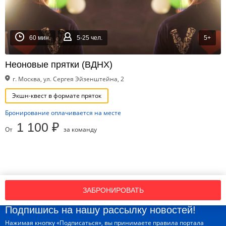
60 мин.
5-25 чел.
5+
Неоновые прятки (ВДНХ)
г. Москва, ул. Сергея Эйзенштейна, 2
Экшн-квест в формате пряток
Бронирование оплачивается на месте
1 100 ₽
От
за команду
ЗАБРОНИРОВАТЬ
Подпишись на нашу рассылку новостей!
Нажимая кнопку «Подписаться», вы принимаете
правила портала