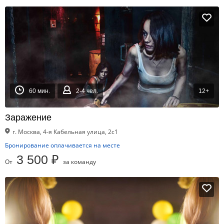
60 мин.
2-4 чел.
12+
Заражение
г. Москва, 4-я Кабельная улица, 2с1
Бронирование оплачивается на месте
3 500 ₽
От
за команду