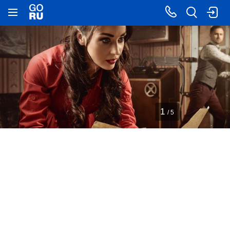
1
/ 5