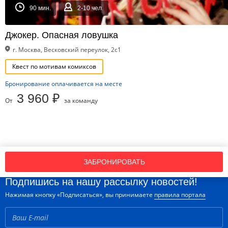
90 мин.
2-10 чел.
Джокер. Опасная ловушка
г. Москва, Весковский переулок, 2с1
Квест по мотивам комиксов
Бронирование оплачивается на месте
3 960 ₽
От
за команду
ЗАБРОНИРОВАТЬ
Подпишись на нашу рассылку новостей!
Нажимая кнопку «Подписаться», вы принимаете
правила портала