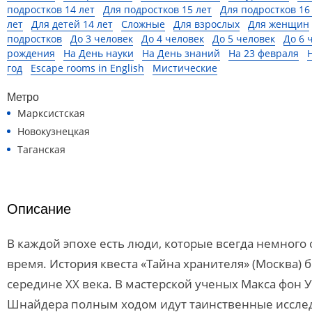
подростков 14 лет
Для подростков 15 лет
Для подростков 16
лет
Для детей 14 лет
Сложные
Для взрослых
Для женщин
подростков
До 3 человек
До 4 человек
До 5 человек
До 6 
рождения
На День науки
На День знаний
На 23 февраля
год
Escape rooms in English
Мистические
Метро
Марксистская
Новокузнецкая
Таганская
Описание
В каждой эпохе есть люди, которые всегда немного
время. История квеста «Тайна хранителя» (Москва) б
середине XX века. В мастерской ученых Макса фон 
Шнайдера полным ходом идут таинственные иссле