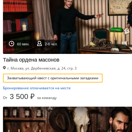
60 мин.
2-6 чел.
Тайна ордена масонов
г. Москва, ул. Дербеневская, д. 24, стр. 3
Захватывающий квест с оригинальными загадками
Бронирование оплачивается на месте
3 500 ₽
От
за команду