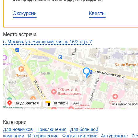
Экскурсии
Квесты
Место встречи
г. Москва, ул. Николоямская, д. 16/2 стр. 7
Как добраться
На такси
API
© Яндекс
Услов
Категории
Для новичков
Приключения
Для большой
компании
Исторические
Фантастические
Антуражные
Се