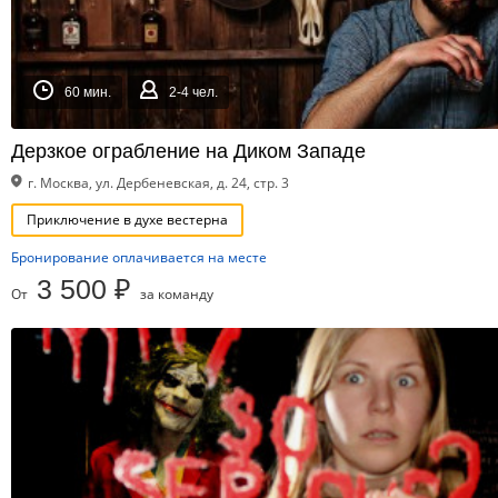
60 мин.
2-4 чел.
Дерзкое ограбление на Диком Западе
г. Москва, ул. Дербеневская, д. 24, стр. 3
Приключение в духе вестерна
Бронирование оплачивается на месте
3 500 ₽
От
за команду