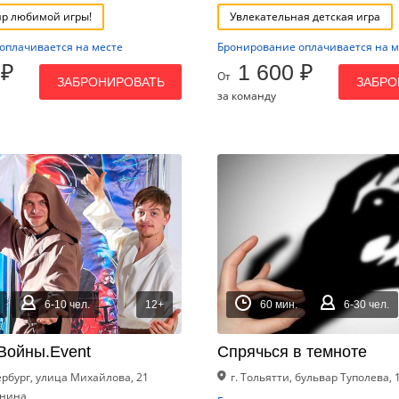
ир любимой игры!
Увлекательная детская игра
оплачивается на месте
Бронирование оплачивается на м
 ₽
1 600 ₽
От
ЗАБРОНИРОВАТЬ
ЗАБРО
за команду
6-10 чел.
12+
60 мин.
6-30 чел.
Войны.Event
Спрячься в темноте
ербург, улица Михайлова, 21
г. Тольятти, бульвар Туполева, 
енина