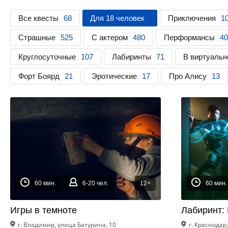
Все квесты
68
Для 18 человек
Приключения
1
Страшные
525
С актером
480
Перформансы
40
Круглосуточные
107
Лабиринты
71
В виртуальн
Форт Боярд
21
Эротические
17
Про Алису
13
60 мин.
6-20 чел.
12+
60 мин.
Игры в темноте
Лабиринт:
г. Владимир, улица Батурина, 10
г. Краснодар