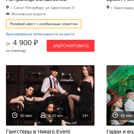
г. Санкт-Петербург, ул. Цветочная, 6
г. Краснодар
Московские ворота
Ролевой квест с необычным сюжетом
Бронирование оплачивается на месте
4 900 ₽
От
ЗАБРОНИРОВАТЬ
за команду
60 мин.
6-10 чел.
18+
60 мин.
Гангстеры в Чикаго.Event
Гарри и в