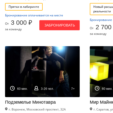
Прятки в лабиринте
Новый расши
реальности
Бронирование оплачивается на месте
Бронирование 
3 000 ₽
От
ЗАБРОНИРОВАТЬ
2 700
От
за команду
за команду
60 мин.
3-26 чел.
7+
60 мин.
Подземелье Минотавра
Мир Майн
г. Воронеж, Московский проспект, 32А
г. Саратов, 