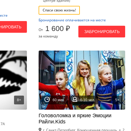
центре здания)
Спаси свою жизнь!
есте
Бронирование оплачивается на месте
1 600 ₽
НИРОВАТЬ
От
ЗАБРОНИРОВАТЬ
за команду
8+
60 мин.
6-10 чел.
5+
Головоломка и яркие Эмоции
Райли.Kids
17А
г. Санкт-Петербург, Конюшенная площадь, д. 2