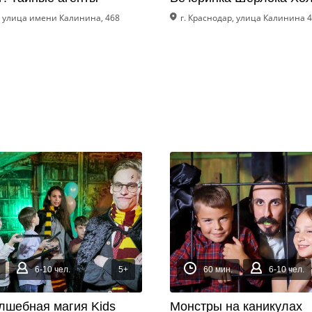
, улица имени Калинина, 468
г. Краснодар, улица Калинина 
6-10 чел.
5+
60 мин.
6-10 чел.
олшебная магия Kids
Монстры на каникулах