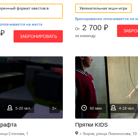
ренный формат квестов в
Увлекательная экшн-игра
Бронирование оплачивается на м
оплачивается на месте
2 700 ₽
От
ЗАБРО
 ₽
за команду
ЗАБРОНИРОВАТЬ
5-20 чел.
5+
60 мин.
4-18 чел.
крафта
Прятки KIDS
улица Слонова, 1
г. Киров, улица Ломоносова, 10