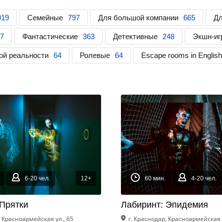
019
Семейные
797
Для большой компании
665
Дл
7
Фантастические
363
Детективные
248
Экшн-иг
ой реальности
64
Ролевые
64
Escape rooms in English
6-20 чел.
12+
60 мин.
4-20 чел.
 Прятки
Лабиринт: Эпидемия
, Красноармейская ул., 65
г. Краснодар, Красноармейская у