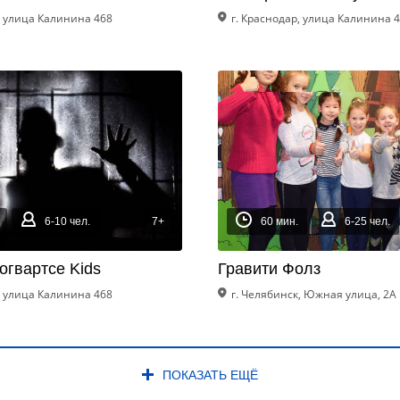
, улица Калинина 468
г. Краснодар, улица Калинина 
6-10 чел.
7+
60 мин.
6-25 чел.
огвартсе Kids
Гравити Фолз
, улица Калинина 468
г. Челябинск, Южная улица, 2А
ПОКАЗАТЬ ЕЩЁ