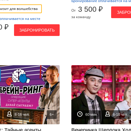
Бронирование оплачивается на м
3 500 ₽
визит для волшебства
От
ЗАБРО
за команду
оплачивается на месте
0 ₽
ЗАБРОНИРОВАТЬ
8-16 чел.
6+
60 мин.
6-10 чел.
г: Тайные агенты
Вечеринка Шерлока Хол