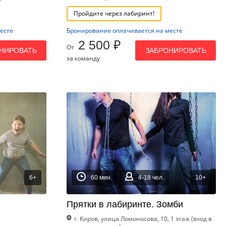
Пройдите через лабиринт!
есте
Бронирование оплачивается на месте
2 500 ₽
От
НИРОВАТЬ
ЗАБРОНИРОВАТЬ
за команду
6+
60 мин.
4-18 чел.
10+
Прятки в лабиринте. Зомби
г. Киров, улица Ломоносова, 10, 1 этаж (вход в