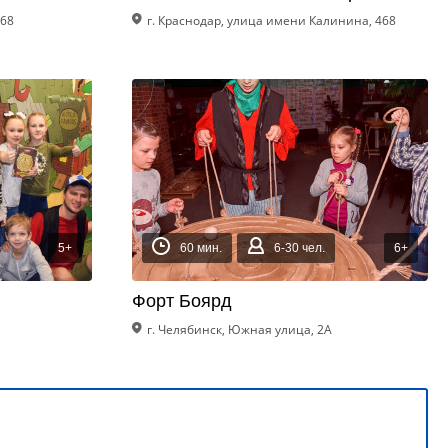
468
г. Краснодар, улица имени Калинина, 468
5+
60 мин.
6-30 чел.
6+
Форт Боярд
г. Челябинск, Южная улица, 2А