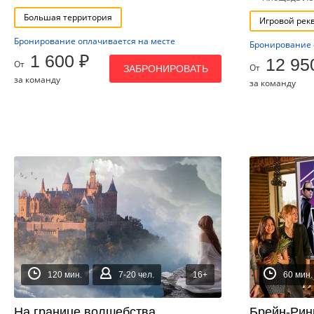
Большая территория
Игровой рек
Бронирование оплачивается на месте
Бронирование 
1 600 ₽
12 95
От
От
ЗАБРОНИРОВАТЬ
за команду
за команду
120 мин.
7-20 чел.
16+
60 мин.
На границе волшебства
Брейн-Рин