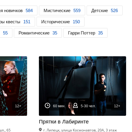
я новичков
584
Мистические
559
Детские
526
ры квесты
151
Исторические
150
55
Романтические
35
Гарри Поттер
35
12+
60 мин.
5-30 чел.
12+
Прятки в Лабиринте
л., 65
г. Липецк, улица Космонавтов, 20А, 3 этаж