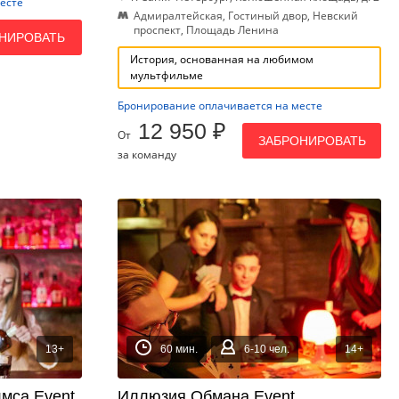
есте
Адмиралтейская, Гостиный двор, Невский
проспект, Площадь Ленина
НИРОВАТЬ
История, основанная на любимом
мультфильме
Бронирование оплачивается на месте
12 950 ₽
От
ЗАБРОНИРОВАТЬ
за команду
13+
60 мин.
6-10 чел.
14+
мса Event
Иллюзия Обмана Event