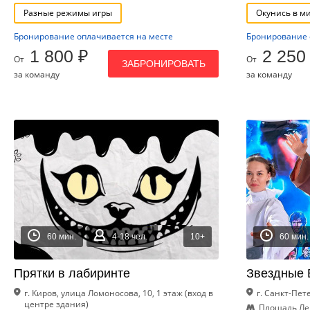
Разные режимы игры
Окунись в м
Бронирование оплачивается на месте
Бронирование 
1 800 ₽
2 250
От
От
ЗАБРОНИРОВАТЬ
за команду
за команду
60 мин.
4-18 чел.
10+
60 мин.
Прятки в лабиринте
Звездные 
г. Киров, улица Ломоносова, 10, 1 этаж (вход в
г. Санкт-Пет
центре здания)
Площадь Л