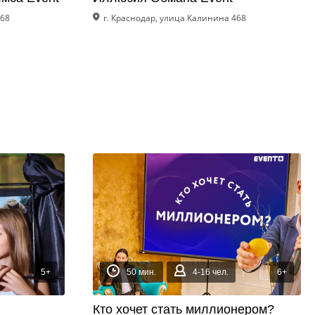
468
г. Краснодар, улица Калинина 468
5+
50 мин.
4-16 чел.
6+
Кто хочет стать миллионером?