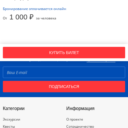
Бронирование оплачивается онлайн
1 000 ₽
От
за человека
Подпишись на нашу рассылку новостей!
КУПИТЬ БИЛЕТ
Нажимая кнопку «Подписаться», вы принимаете
правила портала
ПОДПИСАТЬСЯ
Категории
Информация
Экскурсии
О проекте
Квесты
Сотрудничество