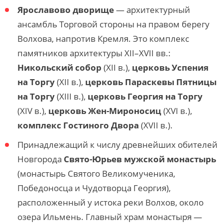
Ярославово дворище
— архитектурный
ансамбль Торговой стороны на правом берегу
Волхова, напротив Кремля. Это комплекс
памятников архитектуры XII–XVII вв.:
Никольский собор
(XII в.),
церковь Успения
на Торгу
(XII в.),
церковь Параскевы Пятницы
на Торгу
(XIII в.),
церковь Георгия на Торгу
(XIV в.),
церковь Жен-Мироносиц
(XVI в.),
комплекс Гостиного Двора
(XVII в.).
Принадлежащий к числу древнейших обителей
Новгорода
Свято-Юрьев мужской монастырь
(монастырь Святого Великомученика,
Победоносца и Чудотворца Георгия),
расположенный у истока реки Волхов, около
озера Ильмень. Главный храм монастыря —