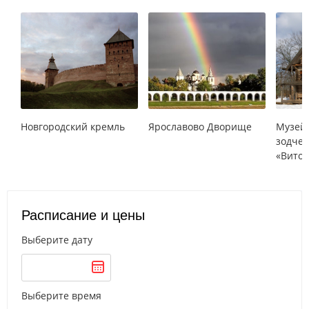
Новгородский кремль
Ярославово Дворище
Музей
зодчес
«Вито
Расписание и цены
Выберите дату
Выберите время