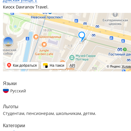
Киоск Davranov Travel.
Как добраться
На такси
API
© Яндекс
Услов
Языки
Русский
Льготы
Студентам, пенсионерам, школьникам, детям.
Категории