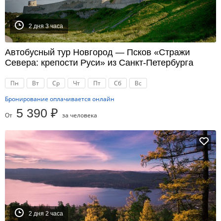
2 дня 3 часа
Автобусный тур Новгород — Псков «Стражи
Севера: крепости Руси» из Санкт-Петербурга
Пн
Вт
Ср
Чт
Пт
Сб
Вс
Бронирование оплачивается онлайн
5 390 ₽
От
за человека
2 дня 2 часа