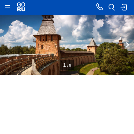
1
/ 9