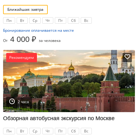
Ближайшая: завтра
Пн
Вт
Ср
Чт
Пт
Сб
Вс
Бронирование оплачивается на месте
4 000 ₽
От
за человека
Рекомендуем
2 часа
Обзорная автобусная экскурсия по Москве
Пн
Вт
Ср
Чт
Пт
Сб
Вс