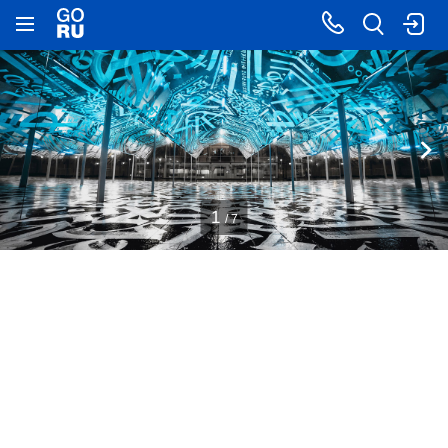
1
/ 7