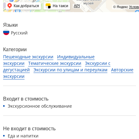
Как добраться
На такси
API
© Яндекс
Услов
Языки
Русский
Категории
Пешеходные экскурсии
Индивидуальные
экскурсии
Тематические экскурсии
Экскурсии с
дегустацией
Экскурсии по улицам и переулкам
Авторские
экскурсии
Входит в стоимость
Экскурсионное обслуживание
Не входит в стоимость
Еда и напитки