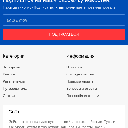
Подпишись на нашу рассылку новостей!
Нажимая кнопку «Подписаться», вы принимаете
правила портала
ПОДПИСАТЬСЯ
Категории
Информация
Экскурсии
О проекте
Квесты
Сотрудничество
Развлечения
Правила оплаты
Путеводитель
Вопросы и ответы
Статьи
Правообладателям
GoRu
GoRu — это портал для путешествий и отдыха в России. Туры и
экскурсии, отели и транспорт, концерты и квесты, кафе и