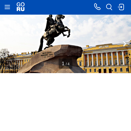
1
/ 4