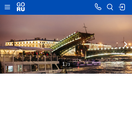
1
/ 3