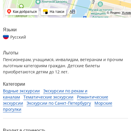
Как добраться
На такси
API
© Яндекс
Услов
Языки
Русский
Льготы
Пенсионерам, учащимся, инвалидам, ветеранам и прочим
льготным категориям граждан. Детские билеты
приобретаются детям до 12 лет.
Категории
Водные экскурсии
Экскурсии по рекам и
каналам
Тематические экскурсии
Романтические
экскурсии
Экскурсии по Санкт-Петербургу
Морские
прогулки
Входит в стоимость