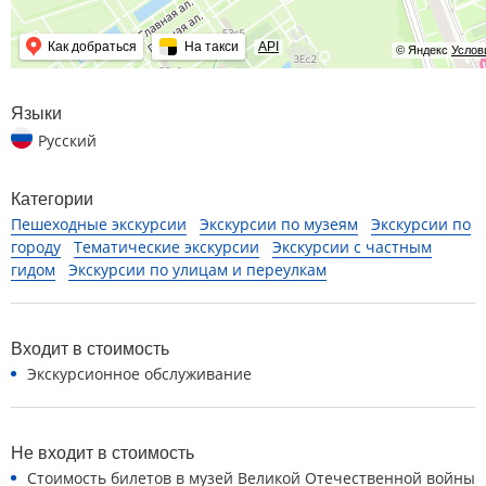
Как добраться
На такси
API
© Яндекс
Услов
Языки
Русский
Категории
Пешеходные экскурсии
Экскурсии по музеям
Экскурсии по
городу
Тематические экскурсии
Экскурсии с частным
гидом
Экскурсии по улицам и переулкам
Входит в стоимость
Экскурсионное обслуживание
Не входит в стоимость
Стоимость билетов в музей Великой Отечественной войны