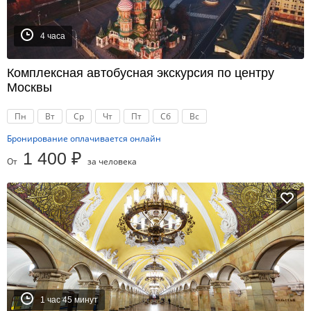
4 часа
Комплексная автобусная экскурсия по центру
Москвы
Пн
Вт
Ср
Чт
Пт
Сб
Вс
Бронирование оплачивается онлайн
1 400 ₽
От
за человека
1 час 45 минут