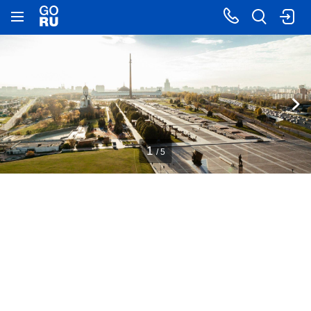
1
/ 5