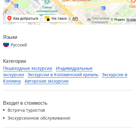
Как добраться
На такси
API
© Яндекс
Услов
Языки
Русский
Категории
Пешеходные экскурсии
Индивидуальные
экскурсии
Экскурсии в Коломенский кремль
Экскурсии в
Коломну
Авторские экскурсии
Входит в стоимость
Встреча туристов
Экскурсионное обслуживание