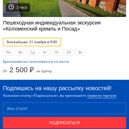
2 часа
Пешеходная индивидуальная экскурсия
«Коломенский кремль и Посад»
Ближайшая: 21 ноября в 9:00
Пн
Вт
Ср
Чт
Пт
Сб
Вс
Бронирование оплачивается на месте
2 500 ₽
От
за группу
Подпишись на нашу рассылку новостей!
Нажимая кнопку «Подписаться», вы принимаете
правила портала
ПОДПИСАТЬСЯ