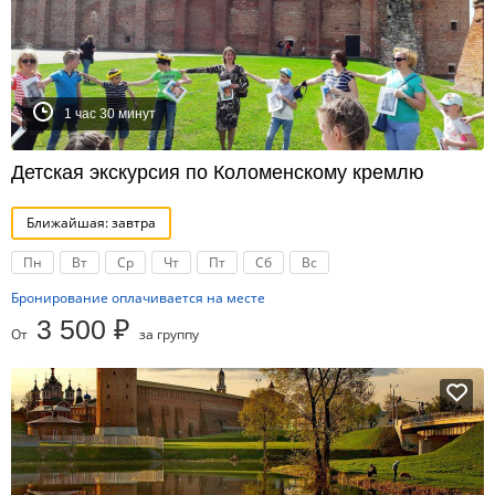
1 час 30 минут
Детская экскурсия по Коломенскому кремлю
Ближайшая: завтра
Пн
Вт
Ср
Чт
Пт
Сб
Вс
Бронирование оплачивается на месте
3 500 ₽
От
за группу