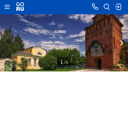
1
/ 5