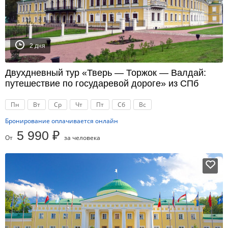
2 дня
Двухдневный тур «Тверь — Торжок — Валдай:
путешествие по государевой дороге» из СПб
Пн
Вт
Ср
Чт
Пт
Сб
Вс
Бронирование оплачивается онлайн
5 990 ₽
От
за человека