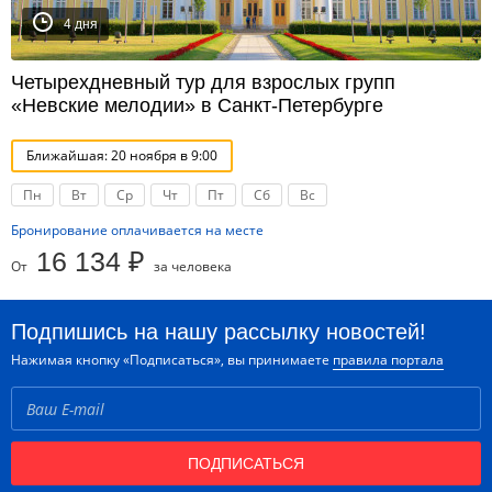
4 дня
Четырехдневный тур для взрослых групп
«Невские мелодии» в Санкт-Петербурге
Ближайшая: 20 ноября в 9:00
Пн
Вт
Ср
Чт
Пт
Сб
Вс
Бронирование оплачивается на месте
16 134 ₽
От
за человека
Подпишись на нашу рассылку новостей!
Нажимая кнопку «Подписаться», вы принимаете
правила портала
ПОДПИСАТЬСЯ