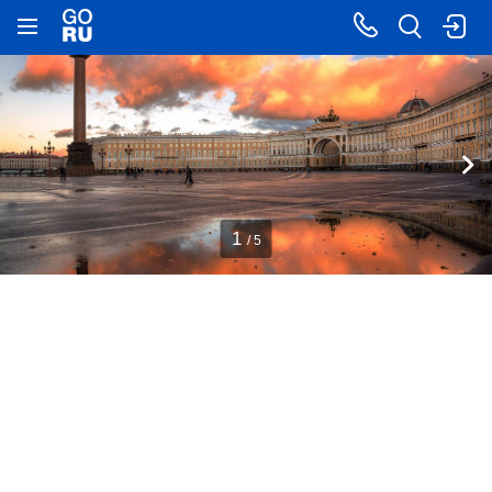
1
/ 5