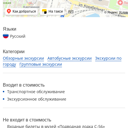
Как добраться
На такси
API
© Яндекс
Услов
Языки
Русский
Категории
Обзорные экскурсии
Автобусные экскурсии
Экскурсии по
городу
Групповые экскурсии
Входит в стоимость
Транспортное обслуживание
Экскурсионное обслуживание
Не входит в стоимость
Входные билеты в музей «Подводная лодка С-56»