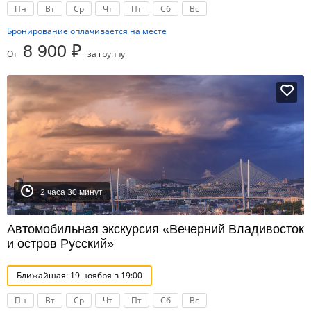
Пн
Вт
Ср
Чт
Пт
Сб
Вс
Бронирование оплачивается на месте
8 900 ₽
От
за группу
2 часа 30 минут
Автомобильная экскурсия «Вечерний Владивосток
и остров Русский»
Ближайшая: 19 ноября в 19:00
Пн
Вт
Ср
Чт
Пт
Сб
Вс