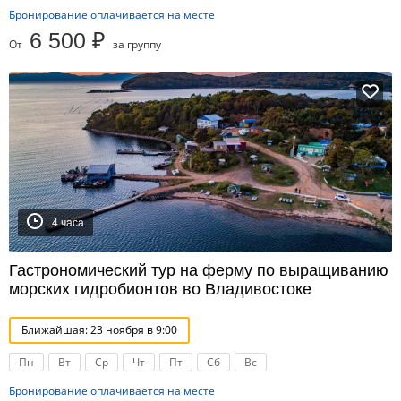
Бронирование оплачивается на месте
6 500 ₽
От
за группу
4 часа
Гастрономический тур на ферму по выращиванию
морских гидробионтов во Владивостоке
Ближайшая: 23 ноября в 9:00
Пн
Вт
Ср
Чт
Пт
Сб
Вс
Бронирование оплачивается на месте