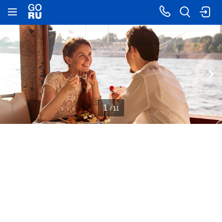
1
/ 11