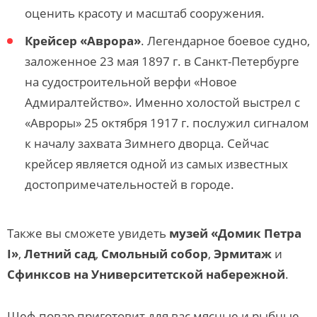
оценить красоту и масштаб сооружения.
Крейсер «Аврора»
. Легендарное боевое судно,
заложенное 23 мая 1897 г. в Санкт-Петербурге
на судостроительной верфи «Новое
Адмиралтейство». Именно холостой выстрел с
«Авроры» 25 октября 1917 г. послужил сигналом
к началу захвата Зимнего дворца. Сейчас
крейсер является одной из самых известных
достопримечательностей в городе.
Также вы сможете увидеть
музей «Домик Петра
I»
,
Летний сад
,
Смольный собор
,
Эрмитаж
и
Сфинксов на Университетской набережной
.
Шеф-повар приготовит для вас мясные и рыбные