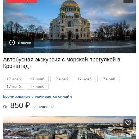
6 часов
Автобусная экскурсия с морской прогулкой в
Кронштадт
17 нояб.
17 нояб.
17 нояб.
17 нояб.
17 нояб.
17 нояб.
17 нояб.
Бронирование оплачивается онлайн
850 ₽
От
за человека