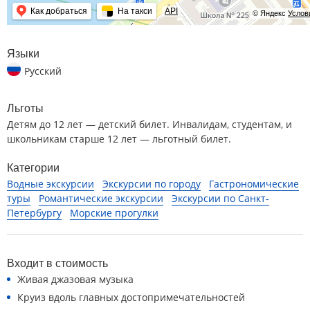
Как добраться
На такси
API
© Яндекс
Услов
Языки
Русский
Льготы
Детям до 12 лет — детский билет. Инвалидам, студентам, и
школьникам старше 12 лет — льготный билет.
Категории
Водные экскурсии
Экскурсии по городу
Гастрономические
туры
Романтические экскурсии
Экскурсии по Санкт-
Петербургу
Морские прогулки
Входит в стоимость
Живая джазовая музыка
Круиз вдоль главных достопримечательностей