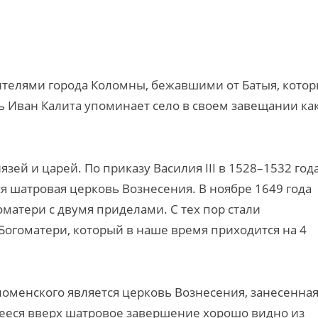
ителями города Коломны, бежавшими от Батыя, кото
арь Иван Калита упоминает село в своем завещании ка
зей и царей. По приказу Василия III в 1528–1532 года
тся шатровая церковь Вознесения. В ноябре 1649 года
оматери с двумя приделами. С тех пор стали
Богоматери, который в наше время приходится на 4
менского является церковь Вознесения, занесенная
ееся вверх шатровое завершение хорошо видно из