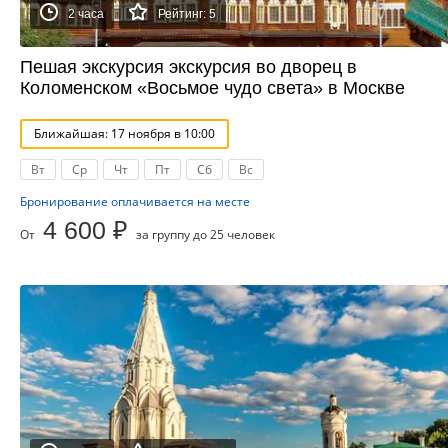
2 часа
Рейтинг: 5
Пешая экскурсия экскурсия во дворец в
Коломенском «Восьмое чудо света» в Москве
Ближайшая: 17 ноября в 10:00
Вт
Ср
Чт
Пт
Сб
Вс
Бронирование оплачивается на месте
4 600 ₽
От
за группу до 25 человек