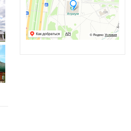
Как добраться
API
© Яндекс
Условия