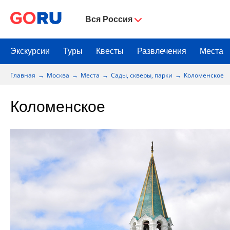
Вся Россия
Экскурсии
Туры
Квесты
Развлечения
Места
Главная
Москва
Места
Сады, скверы, парки
Коломенское
Коломенское