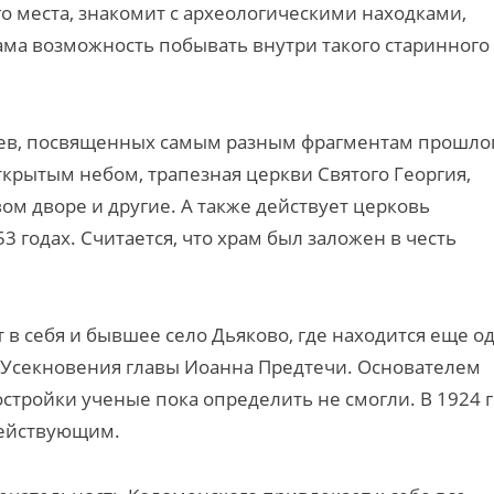
о места, знакомит с археологическими находками,
ама возможность побывать внутри такого старинного
еев, посвященных самым разным фрагментам прошло
ткрытым небом, трапезная церкви Святого Георгия,
м дворе и другие. А также действует церковь
 годах. Считается, что храм был заложен в честь
 в себя и бывшее село Дьяково, где находится еще о
Усекновения главы Иоанна Предтечи. Основателем
остройки ученые пока определить не смогли. В 1924 
 действующим.