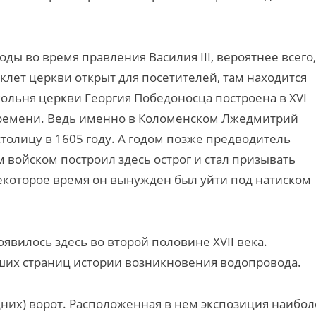
ды во время правления Василия III, вероятнее всего,
клет церкви открыт для посетителей, там находится
ольня церкви Георгия Победоносца построена в XVI
времени. Ведь именно в Коломенском Лжедмитрий
толицу в 1605 году. А годом позже предводитель
 войском построил здесь острог и стал призывать
некоторое время он вынужден был уйти под натиском
вилось здесь во второй половине XVII века.
их страниц истории возникновения водопровода.
их) ворот. Расположенная в нем экспозиция наибол