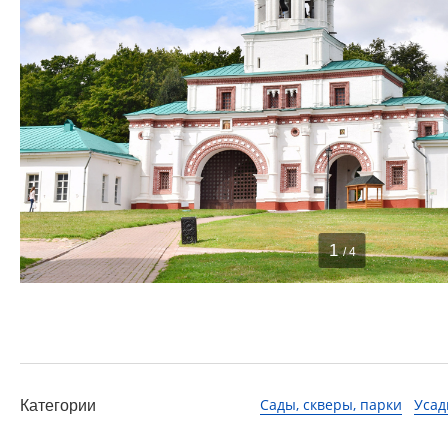
1
/ 4
Сады, скверы, парки
Усад
Категории