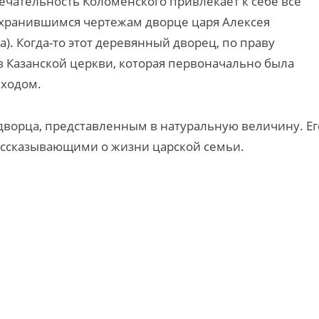
чательность Коломенского привлекает к себе все
охранившимся чертежам дворце царя Алексея
. Когда-то этот деревянный дворец, по праву
в Казанской церкви, которая первоначально была
еходом.
 дворца, представленным в натуральную величину. Ег
ассказывающими о жизни царской семьи.