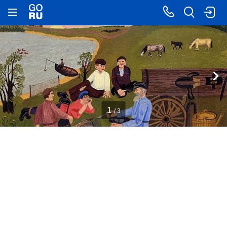
1
/ 3