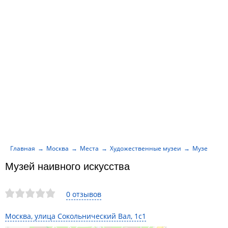
Главная
Москва
Места
Художественные музеи
Музей наив
Музей наивного искусства
0 отзывов
Москва, улица Сокольнический Вал, 1с1