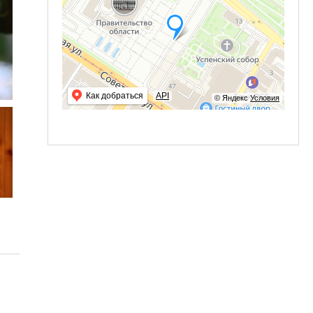
Как добраться
API
© Яндекс
Условия