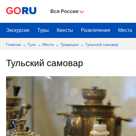
Вся Россия
Экскурсии
Туры
Квесты
Развлечения
Места
Главная
Тула
Места
Традиции
Тульский самовар
Тульский самовар