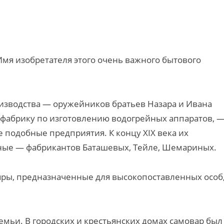
 Имя изобретателя этого очень важного бытового
зводства — оружейников братьев Назара и Ивана
 фабрику по изготовлению водогрейных аппаратов, 
е подобные предприятия. К концу XIX века их
тные — фабрикантов Баташевых, Тейле, Шемариных.
яры, предназначенные для высокопоставленных особ
мьи. В городских и крестьянских домах самовар был