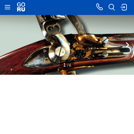
1
/ 6