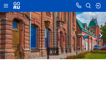
1
/ 2