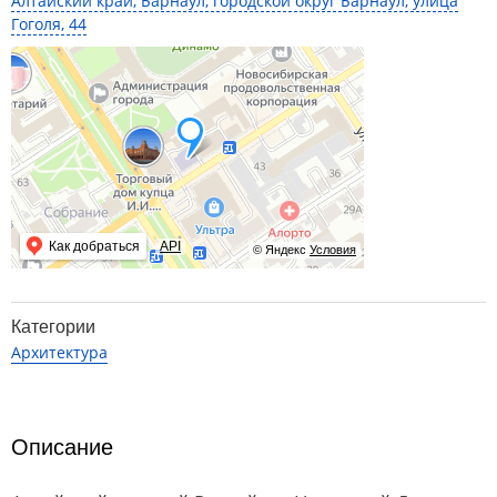
Алтайский край, Барнаул, городской округ Барнаул, улица
Гоголя, 44
Как добраться
API
© Яндекс
Условия
Категории
Архитектура
Описание