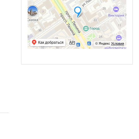
Как добраться
API
© Яндекс
Условия