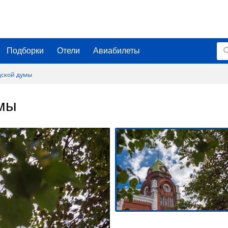
Подборки
Отели
Авиабилеты
дской думы
умы