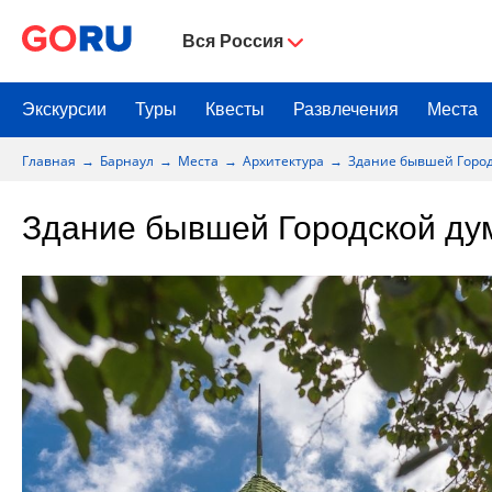
Вся Россия
Экскурсии
Туры
Квесты
Развлечения
Места
Главная
Барнаул
Места
Архитектура
Здание бывшей Горо
Здание бывшей Городской д