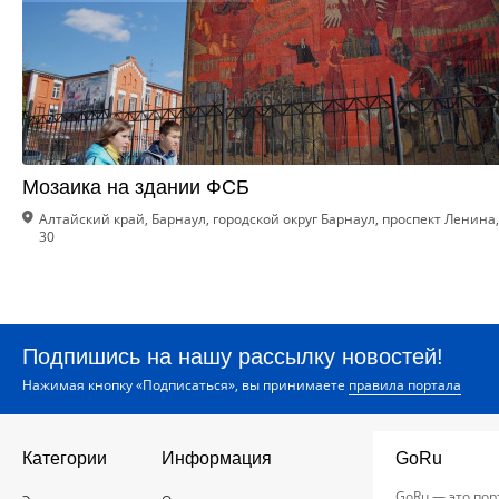
Мозаика на здании ФСБ
Алтайский край, Барнаул, городской округ Барнаул, проспект Ленина,
30
Подпишись на нашу рассылку новостей!
Нажимая кнопку «Подписаться», вы принимаете
правила портала
Категории
Информация
GoRu
GoRu — это пор