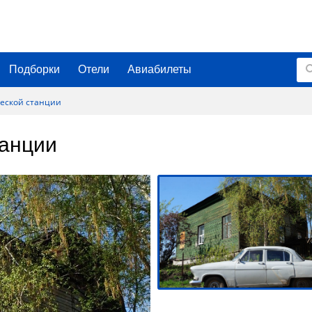
Подборки
Отели
Авиабилеты
еской станции
танции