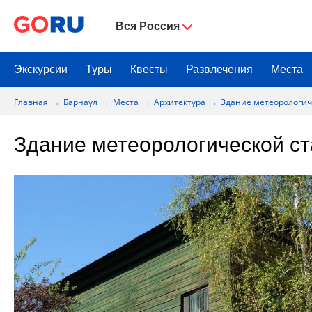
Вся Россия
Экскурсии
Туры
Квесты
Развлечения
Места
Главная
Барнаул
Места
Архитектура
Здание метеорологич
Здание метеорологической с