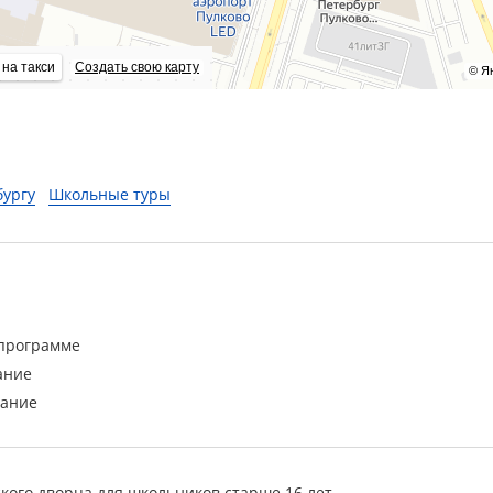
 на такси
Создать свою карту
© Я
бургу
Школьные туры
 программе
ание
вание
ого дворца для школьников старше 16 лет