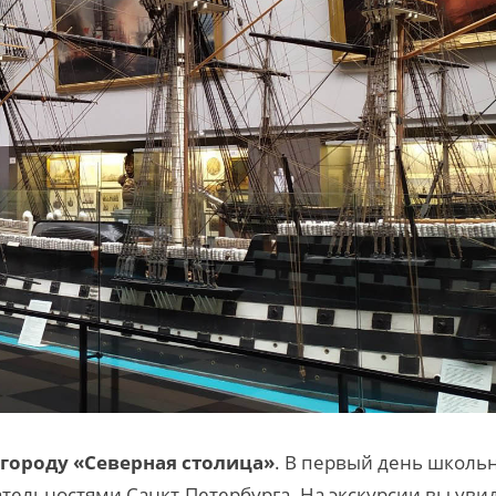
 городу «Северная столица»
.
В первый день школь
тельностями Санкт-Петербурга. На экскурсии вы уви