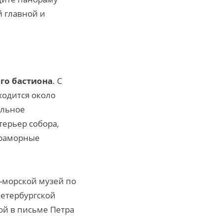
й главной и
го бастиона
. С
ходится около
альное
терьер собора,
мраморные
о-морской музей по
Петербургской
й в письме Петра