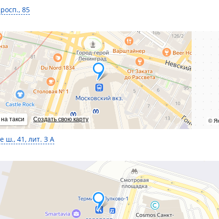
росп., 85
 на такси
Создать свою карту
© Я
 ш., 41, лит. З А