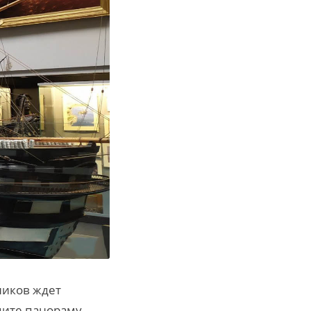
ников ждет
дите панораму