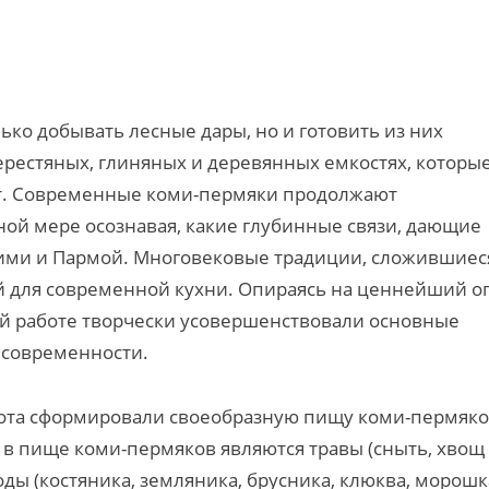
ко добывать лесные дары, но и готовить из них
ерестяных, глиняных и деревянных емкостях, которы
ат. Современные коми-пермяки продолжают
ной мере осознавая, какие глубинные связи, дающие
ими и Пармой. Многовековые традиции, сложившиес
й для современной кухни. Опираясь на ценнейший о
ой работе творчески усовершенствовали основные
 современности.
охота сформировали своеобразную пищу коми-пермяко
в пище коми-пермяков являются травы (сныть, хвощ
оды (костяника, земляника, брусника, клюква, морошк