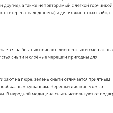
 и другие), а также неповторимый с легкой горчинкой
ика, тетерева, вальдшнепа) и диких животных (зайца,
ечается на богатых почвах в лиственных и смешанны
листья сныти и слоёные черешки пригодны для
тирают на пюре, зелень сныти отличается приятным
азнообразным кушаньям. Черешки листков можно
ниры. В народной медицине сныть используют от пода