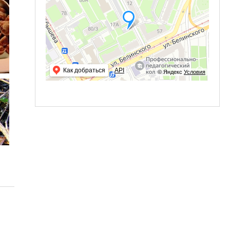
Как добраться
API
© Яндекс
Условия