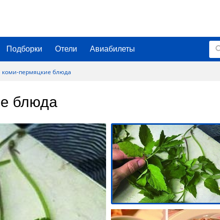
Подборки
Отели
Авиабилеты
 коми-пермяцкие блюда
ие блюда