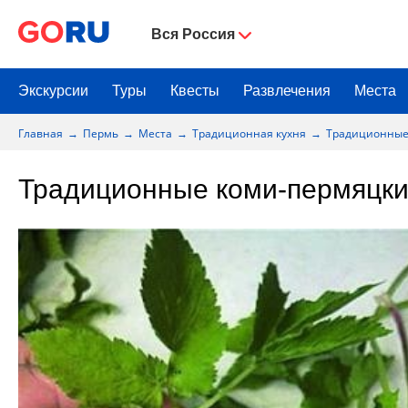
Вся Россия
Экскурсии
Туры
Квесты
Развлечения
Места
Главная
Пермь
Места
Традиционная кухня
Традиционные
Традиционные коми-пермяцк