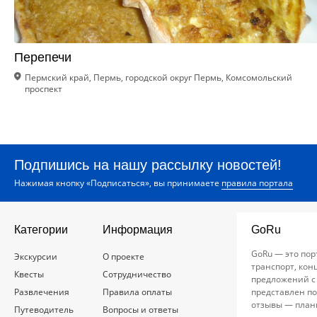
Перепечи
Пермский край, Пермь, городской округ Пермь, Комсомольский
проспект
Подпишись на нашу рассылку новостей!
Нажимая кнопку «Подписаться», вы принимаете
правила портала
Категории
Информация
GoRu
GoRu — это пор
Экскурсии
О проекте
транспорт, кон
Квесты
Сотрудничество
предложений с
Развлечения
Правила оплаты
представлен по
отзывы — план
Путеводитель
Вопросы и ответы